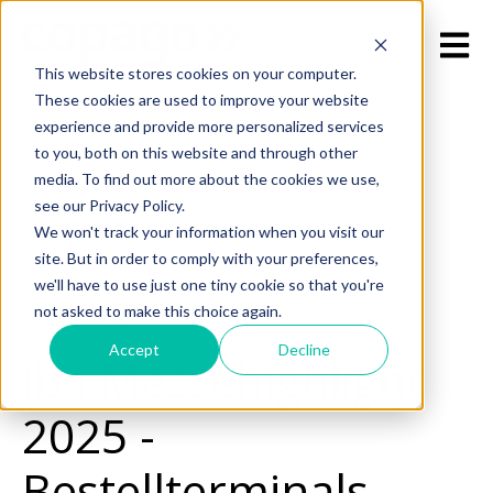
Open m
This website stores cookies on your computer.
These cookies are used to improve your website
experience and provide more personalized services
to you, both on this website and through other
media. To find out more about the cookies we use,
see our Privacy Policy.
We won't track your information when you visit our
All posts
site. But in order to comply with your preferences,
we'll have to use just one tiny cookie so that you're
not asked to make this choice again.
April 23, 2025
Accept
Decline
iba Messehighlight
2025 -
Bestellterminals